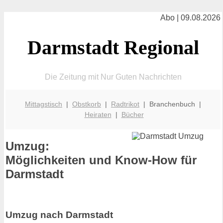
Abo | 09.08.2026
Darmstadt Regional
Die Zeitung mit Nur Guten Nachrichten
Mittagstisch
|
Obstkorb
|
Radtrikot
| Branchenbuch |
Heiraten
|
Bücher
Umzug:
Möglichkeiten und Know-How für
Darmstadt
Umzug nach Darmstadt