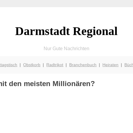
Darmstadt Regional
Nur Gute Nachrichten
ttagstisch
|
Obstkorb
|
Radtrikot
|
Branchenbuch
|
Heiraten
|
Büc
mit den meisten Millionären?