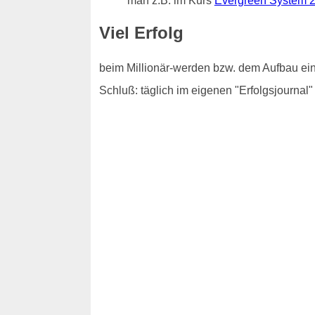
man z.B. im Kurs
Evergreen System 2
Viel Erfolg
beim Millionär-werden bzw. dem Aufbau ei
Schluß: täglich im eigenen "Erfolgsjournal"