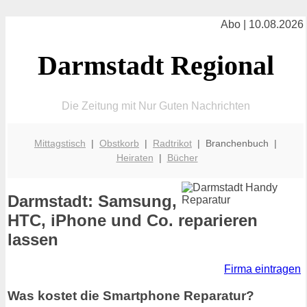
Abo | 10.08.2026
Darmstadt Regional
Die Zeitung mit Nur Guten Nachrichten
Mittagstisch
|
Obstkorb
|
Radtrikot
| Branchenbuch |
Heiraten
|
Bücher
Darmstadt: Samsung,
HTC, iPhone und Co. reparieren
lassen
Firma eintragen
Was kostet die Smartphone Reparatur?